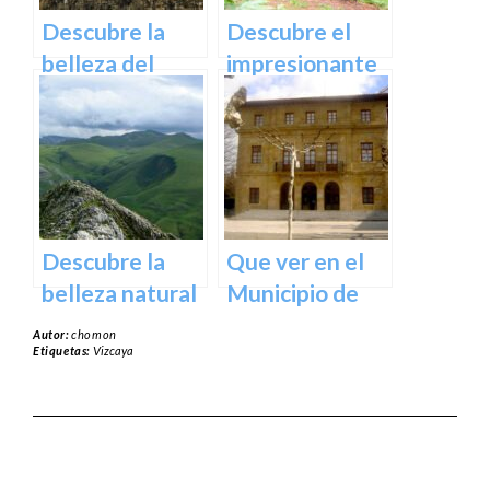
norte de
Descubre la
Descubre el
España
belleza del
impresionante
Santuario de
arte natural del
Arantzazu en
Bosque de Oma
Guipuzcoa –
en Vizcaya
Guía turística y
cultural
Descubre la
Que ver en el
belleza natural
Municipio de
del Parque
Usurbil en
Autor:
chomon
Natural de
guipuzcoa
Etiquetas:
Vizcaya
Aralar en tu
próxima
escapada