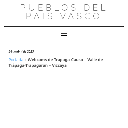
Saltar
PUEBLOS DEL
al
PAIS VASCO
contenido
Cambiar modo de navegación
24 de abril de 2023
Portada
»
Webcams de Trapaga-Causo – Valle de
Trápaga-Trapagaran – Vizcaya