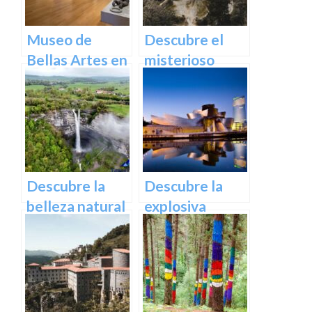
Euskadi
Museo de
Descubre el
Bellas Artes en
misterioso
Bilbao:
encanto del
Descubre una
Castillo de
colección única
Butrón
de obras
maestras
Descubre la
Descubre la
belleza natural
explosiva
de la cascada
arquitectura
de Gujuli en
del Museo
Álava, un
Guggenheim
paraíso
Bilbao | Visita
escondido en el
imprescindible