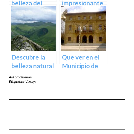
España
belleza del
impresionante
Santuario de
arte natural del
Arantzazu en
Bosque de Oma
Guipuzcoa –
en Vizcaya
Guía turística y
cultural
Descubre la
Que ver en el
belleza natural
Municipio de
del Parque
Usurbil en
Autor:
chomon
Natural de
guipuzcoa
Etiquetas:
Vizcaya
Aralar en tu
próxima
escapada