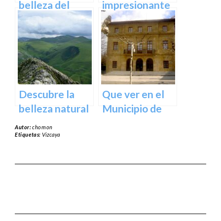
España
belleza del
impresionante
Santuario de
arte natural del
Arantzazu en
Bosque de Oma
Guipuzcoa –
en Vizcaya
Guía turística y
cultural
Descubre la
Que ver en el
belleza natural
Municipio de
del Parque
Usurbil en
Autor:
chomon
Natural de
guipuzcoa
Etiquetas:
Vizcaya
Aralar en tu
próxima
escapada