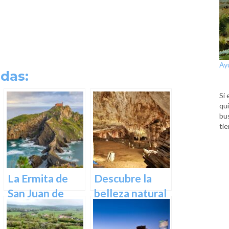
Ay
das:
Si 
qui
bu
tie
La Ermita de
Descubre la
San Juan de
belleza natural
Gaztelugatxe:
de Las Cuevas
Historia, Ruta y
de Pozalagua: