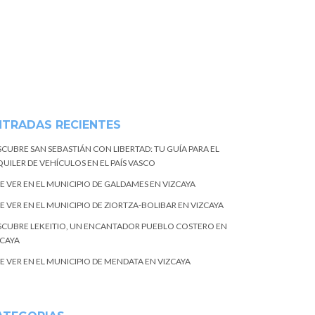
NTRADAS RECIENTES
SCUBRE SAN SEBASTIÁN CON LIBERTAD: TU GUÍA PARA EL
UILER DE VEHÍCULOS EN EL PAÍS VASCO
E VER EN EL MUNICIPIO DE GALDAMES EN VIZCAYA
E VER EN EL MUNICIPIO DE ZIORTZA-BOLIBAR EN VIZCAYA
SCUBRE LEKEITIO, UN ENCANTADOR PUEBLO COSTERO EN
ZCAYA
E VER EN EL MUNICIPIO DE MENDATA EN VIZCAYA