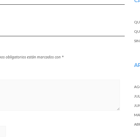
C
Vizcaya
QU
QUE
SI
os obligatorios están marcados con
*
A
AG
JUL
JU
MA
ABR