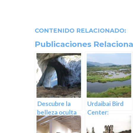
CONTENIDO RELACIONADO:
Publicaciones Relaciona
Descubre la
Urdaibai Bird
belleza oculta
Center:
de Guipuzcoa
Descubre la
en las Cuevas
vida de las aves