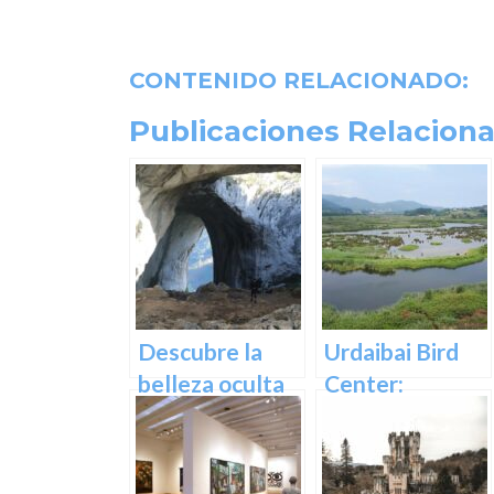
CONTENIDO RELACIONADO:
Publicaciones Relaciona
Descubre la
Urdaibai Bird
belleza oculta
Center:
de Guipuzcoa
Descubre la
en las Cuevas
vida de las aves
de Oñati
en plena