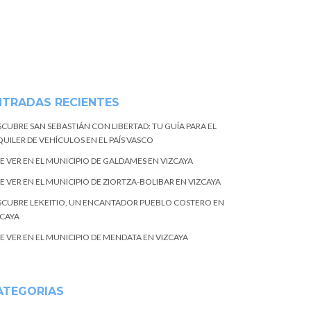
NTRADAS RECIENTES
SCUBRE SAN SEBASTIÁN CON LIBERTAD: TU GUÍA PARA EL
UILER DE VEHÍCULOS EN EL PAÍS VASCO
E VER EN EL MUNICIPIO DE GALDAMES EN VIZCAYA
E VER EN EL MUNICIPIO DE ZIORTZA-BOLIBAR EN VIZCAYA
SCUBRE LEKEITIO, UN ENCANTADOR PUEBLO COSTERO EN
ZCAYA
E VER EN EL MUNICIPIO DE MENDATA EN VIZCAYA
ATEGORIAS