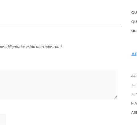
escapada
QU
QUE
SI
os obligatorios están marcados con
*
A
AG
JUL
JU
MA
ABR