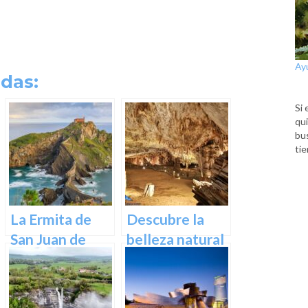
Ay
das:
Si 
qui
bu
tie
La Ermita de
Descubre la
San Juan de
belleza natural
Gaztelugatxe:
de Las Cuevas
Historia, Ruta y
de Pozalagua:
Experiencia
Información y