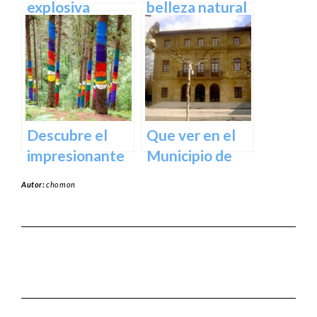
España
explosiva
belleza natural
arquitectura
del Parque
del Museo
Natural de
Guggenheim
Aralar en tu
Bilbao | Visita
próxima
imprescindible
escapada
Descubre el
Que ver en el
impresionante
Municipio de
arte natural del
Usurbil en
Autor:
chomon
Bosque de Oma
guipuzcoa
en Vizcaya