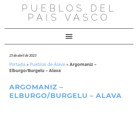
Saltar
PUEBLOS DEL
al
PAIS VASCO
contenido
Cambiar modo de navegación
25 de abril de 2023
Portada
»
Pueblos de Álava
»
Argomaniz –
Elburgo/Burgelu – Alava
ARGOMANIZ –
ELBURGO/BURGELU – ALAVA