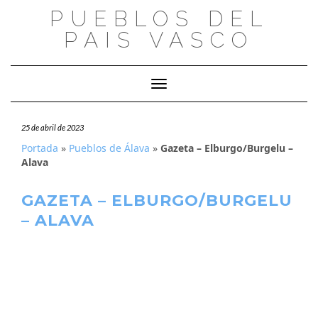
Saltar
PUEBLOS DEL
al
PAIS VASCO
contenido
Cambiar modo de navegación
25 de abril de 2023
Portada
»
Pueblos de Álava
»
Gazeta – Elburgo/Burgelu –
Alava
GAZETA – ELBURGO/BURGELU
– ALAVA