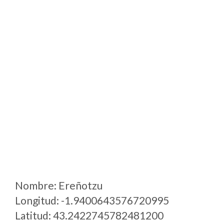
Nombre: Ereñotzu
Longitud: -1.9400643576720995
Latitud: 43.2422745782481200