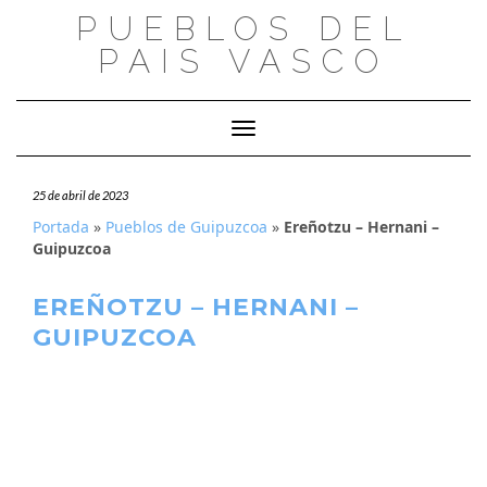
Saltar
PUEBLOS DEL
al
PAIS VASCO
contenido
Cambiar modo de navegación
25 de abril de 2023
Portada
»
Pueblos de Guipuzcoa
»
Ereñotzu – Hernani –
Guipuzcoa
EREÑOTZU – HERNANI –
GUIPUZCOA