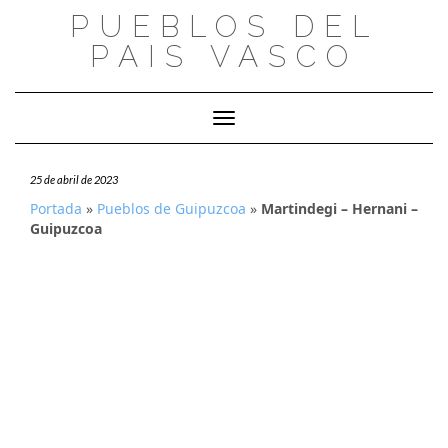
Saltar
PUEBLOS DEL
al
PAIS VASCO
contenido
Cambiar modo de navegación
25 de abril de 2023
Portada
»
Pueblos de Guipuzcoa
»
Martindegi – Hernani –
Guipuzcoa