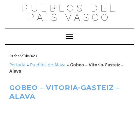
Saltar
PUEBLOS DEL
al
PAIS VASCO
contenido
Cambiar modo de navegación
25 de abril de 2023
Portada
»
Pueblos de Álava
»
Gobeo – Vitoria-Gasteiz –
Alava
GOBEO – VITORIA-GASTEIZ –
ALAVA