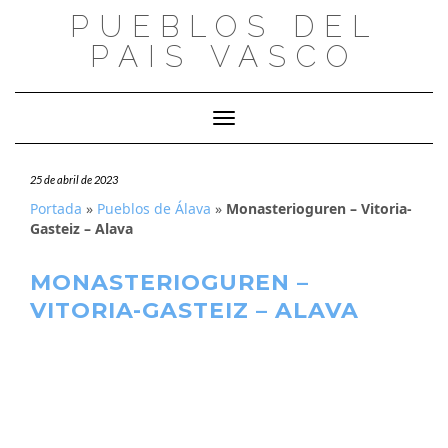
Saltar
PUEBLOS DEL
al
PAIS VASCO
contenido
Cambiar modo de navegación
25 de abril de 2023
Portada
»
Pueblos de Álava
»
Monasterioguren – Vitoria-
Gasteiz – Alava
MONASTERIOGUREN –
VITORIA-GASTEIZ – ALAVA