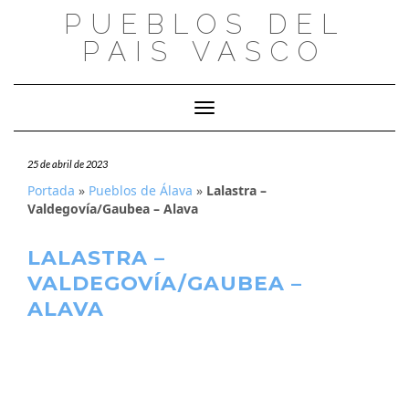
Saltar
PUEBLOS DEL
al
PAIS VASCO
contenido
Cambiar modo de navegación
25 de abril de 2023
Portada
»
Pueblos de Álava
»
Lalastra –
Valdegovía/Gaubea – Alava
LALASTRA –
VALDEGOVÍA/GAUBEA –
ALAVA