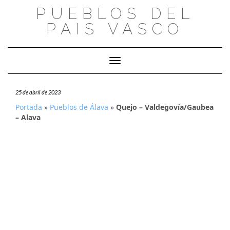
Saltar
PUEBLOS DEL
al
PAIS VASCO
contenido
Cambiar modo de navegación
25 de abril de 2023
Portada
»
Pueblos de Álava
»
Quejo – Valdegovía/Gaubea
– Alava