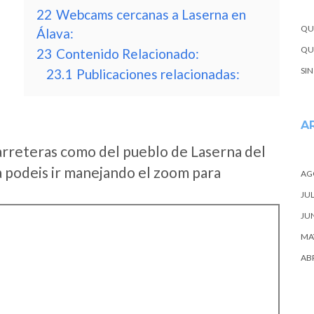
22
Webcams cercanas a Laserna en
QU
Álava:
QUE
23
Contenido Relacionado:
SI
23.1
Publicaciones relacionadas:
A
arreteras como del pueblo de Laserna del
 podeis ir manejando el zoom para
AG
JUL
JU
MA
ABR