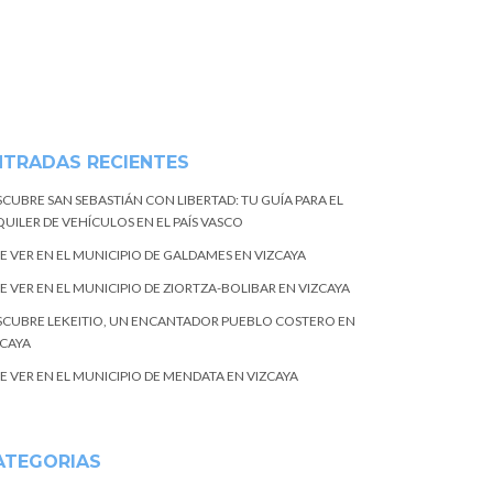
NTRADAS RECIENTES
SCUBRE SAN SEBASTIÁN CON LIBERTAD: TU GUÍA PARA EL
UILER DE VEHÍCULOS EN EL PAÍS VASCO
E VER EN EL MUNICIPIO DE GALDAMES EN VIZCAYA
E VER EN EL MUNICIPIO DE ZIORTZA-BOLIBAR EN VIZCAYA
SCUBRE LEKEITIO, UN ENCANTADOR PUEBLO COSTERO EN
ZCAYA
E VER EN EL MUNICIPIO DE MENDATA EN VIZCAYA
ATEGORIAS