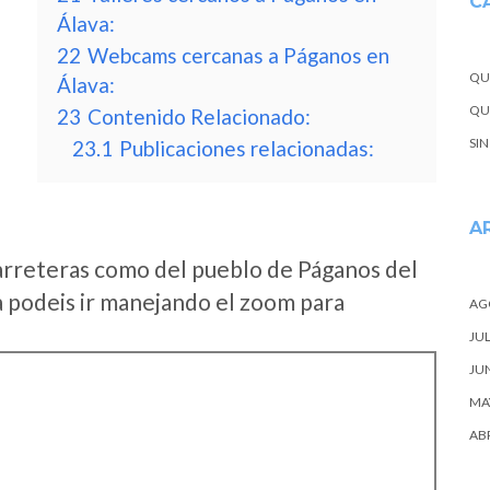
C
Álava:
22
Webcams cercanas a Páganos en
QU
Álava:
QUE
23
Contenido Relacionado:
SI
23.1
Publicaciones relacionadas:
A
arreteras como del pueblo de Páganos del
 podeis ir manejando el zoom para
AG
JUL
JU
MA
ABR