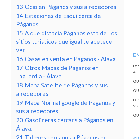
13
Ocio en Páganos y sus alrededores
14
Estaciones de Esqui cerca de
Páganos
15
A que distacia Páganos esta de Los
sitios turisticos que igual te apetece
ver
E
16
Casas en venta en Páganos - Álava
DE
17
Otros Mapas de Páganos en
ALQ
Laguardia - Álava
QU
18
Mapa Satelite de Páganos y sus
QU
alrededores
DE
19
Mapa Normal google de Páganos y
VI
sus alrededores
QU
20
Gasolineras cercans a Páganos en
Álava:
21
Talleres cercanos a Páganos en