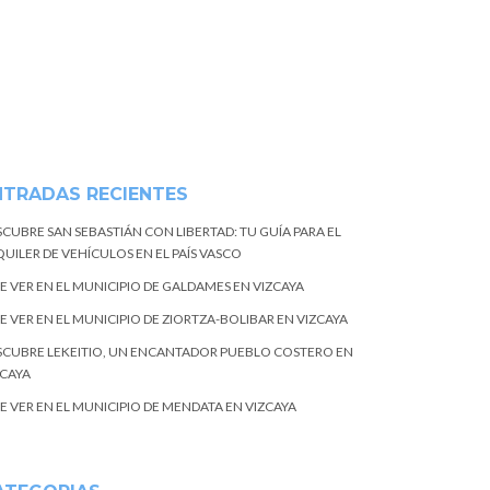
NTRADAS RECIENTES
SCUBRE SAN SEBASTIÁN CON LIBERTAD: TU GUÍA PARA EL
UILER DE VEHÍCULOS EN EL PAÍS VASCO
E VER EN EL MUNICIPIO DE GALDAMES EN VIZCAYA
E VER EN EL MUNICIPIO DE ZIORTZA-BOLIBAR EN VIZCAYA
SCUBRE LEKEITIO, UN ENCANTADOR PUEBLO COSTERO EN
ZCAYA
E VER EN EL MUNICIPIO DE MENDATA EN VIZCAYA