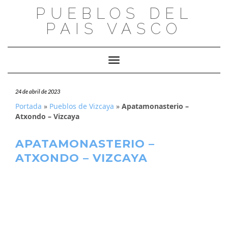
Saltar
PUEBLOS DEL
al
PAIS VASCO
contenido
Cambiar modo de navegación
24 de abril de 2023
Portada
»
Pueblos de Vizcaya
»
Apatamonasterio –
Atxondo – Vizcaya
APATAMONASTERIO –
ATXONDO – VIZCAYA