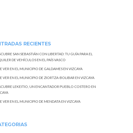
NTRADAS RECIENTES
SCUBRE SAN SEBASTIÁN CON LIBERTAD: TU GUÍA PARA EL
UILER DE VEHÍCULOS EN EL PAÍS VASCO
E VER EN EL MUNICIPIO DE GALDAMES EN VIZCAYA
E VER EN EL MUNICIPIO DE ZIORTZA-BOLIBAR EN VIZCAYA
SCUBRE LEKEITIO, UN ENCANTADOR PUEBLO COSTERO EN
ZCAYA
E VER EN EL MUNICIPIO DE MENDATA EN VIZCAYA
ATEGORIAS