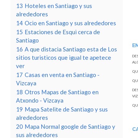
13
Hoteles en Santiago y sus
alrededores
14
Ocio en Santiago y sus alrededores
15
Estaciones de Esqui cerca de
Santiago
E
16
A que distacia Santiago esta de Los
DE
sitios turisticos que igual te apetece
ALQ
ver
QU
17
Casas en venta en Santiago -
QU
Vizcaya
DE
18
Otros Mapas de Santiago en
VI
Atxondo - Vizcaya
QU
19
Mapa Satelite de Santiago y sus
alrededores
20
Mapa Normal google de Santiago y
C
sus alrededores