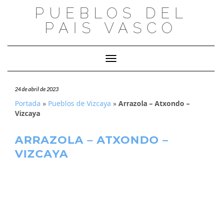
Saltar
PUEBLOS DEL
al
PAIS VASCO
contenido
Cambiar modo de navegación
24 de abril de 2023
Portada
»
Pueblos de Vizcaya
»
Arrazola – Atxondo –
Vizcaya
ARRAZOLA – ATXONDO –
VIZCAYA